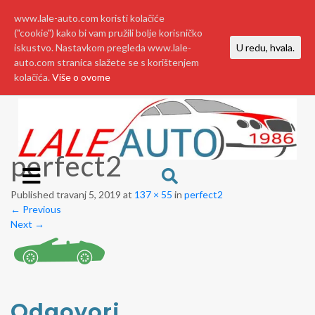
www.lale-auto.com koristi kolačiće
("cookie") kako bi vam pružili bolje korisničko
iskustvo. Nastavkom pregleda www.lale-
U redu, hvala.
auto.com stranica slažete se s korištenjem
kolačića.
Više o ovome
perfect2
Published
travanj 5, 2019
at
137 × 55
in
perfect2
←
Previous
Next
→
Odgovori