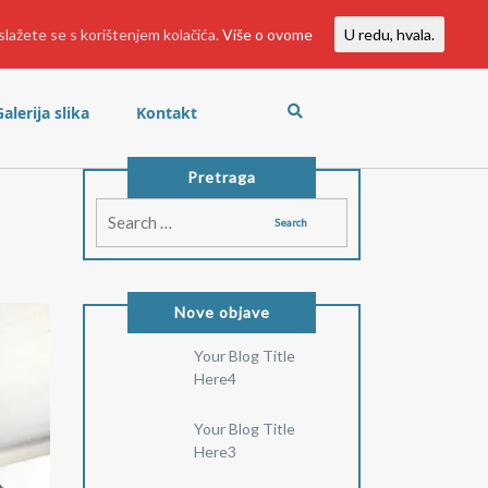
slažete se s korištenjem kolačića.
Više o ovome
U redu, hvala.
Galerija slika
Kontakt
Pretraga
Nove objave
Your Blog Title
Here4
Your Blog Title
Here3