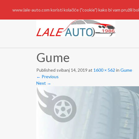
www.lale-auto.com koristi kolačiće ("cookie") kako bi vam pružili 
Gume
Published
svibanj 14, 2019
at
1600 × 562
in
Gume
←
Previous
Next
→