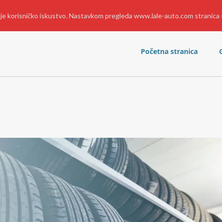
bolje korisničko iskustvo. Nastavkom pregleda www.lale-auto.com stranica 
Početna stranica