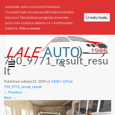
www.lale-auto.com koristi kolačiće
("cookie") kako bi vam pružili bolje korisničko
iskustvo. Nastavkom pregleda www.lale-
U redu, hvala.
auto.com stranica slažete se s korištenjem
kolačića.
Više o ovome
750_9771_result_resu
lt
Published
svibanj 21, 2019
at
1200 × 675
in
750_9771_result_result
←
Previous
Next
→